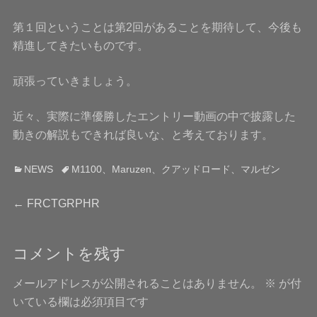
第１回ということは第2回があることを期待して、今後も
精進してきたいものです。
頑張っていきましょう。
近々、実際に準優勝したエントリー動画の中で披露した
動きの解説もできれば良いな、と考えております。
カ
タ
NEWS
M1100
、
Maruzen
、
クアッドロード
、
マルゼン
テ
グ
投
ゴ
前
←
FRCTGRPHR
リ
の
稿
ー
投
コメントを残す
稿:
ナ
メールアドレスが公開されることはありません。
※
が付
ビ
いている欄は必須項目です