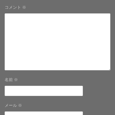
ゲ
コメント
※
ー
シ
ョ
ン
名前
※
メール
※