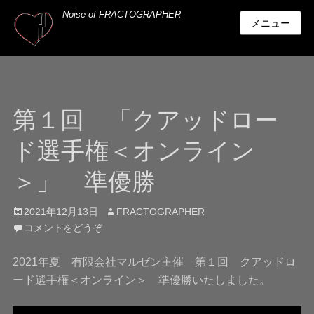
Noise of FRACTOGRAPHER
メニュー
第１回 「クアッドロー
ド選手権＜オンライン
＞」 準優勝
投
投
2021年12月13日
FRACTOGRAPHER
稿
稿
コメントをどうぞ
日
者
2021年夏 有限会社マルゼン主催 第１回 クアッドロ
ード選手権＜オンライン＞ 準優勝いたしました。