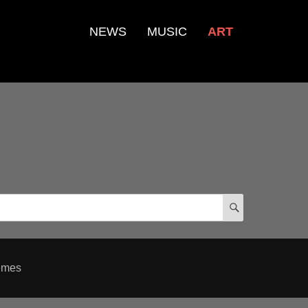
NEWS
MUSIC
ART
検
索
emes